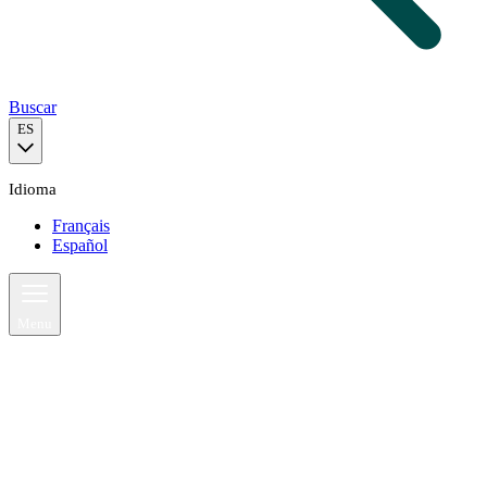
Buscar
ES
Idioma
Français
Español
Contacto
Menu
El sistema educativo
neozelandés
Todo sobre los estudios en Nueva Zelanda